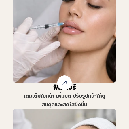
ฟิลเลอร์
เติมเต็มใบหน้า เพิ่มมิติ ปรับรูปหน้าให้ดู
สมดุลและสดใสยิ่งขึ้น