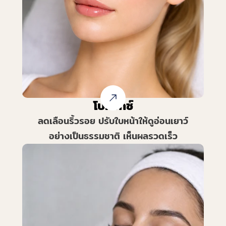
โบท็อกซ์
ลดเลือนริ้วรอย ปรับใบหน้าให้ดูอ่อนเยาว์
อย่างเป็นธรรมชาติ เห็นผลรวดเร็ว