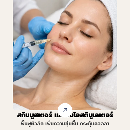
สกินบูสเตอร์ และ ไบโอสติมูเลเตอร์
ฟื้นฟูผิวลึก เพิ่มความชุ่มชื้น กระตุ้นคอลลา